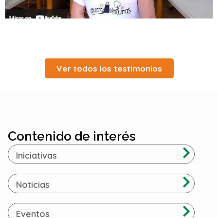
Ver todos los testimonios
Contenido de interés
Iniciativas
Noticias
skateboards
Eventos
skateboards