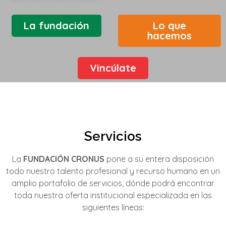
La fundación
Lo que
hacemos
Vincúlate
Servicios
La
FUNDACIÓN CRONUS
pone a su entera disposición
todo nuestro talento profesional y recurso humano en un
amplio portafolio de servicios, dónde podrá encontrar
toda nuestra oferta institucional especializada en las
siguientes líneas: