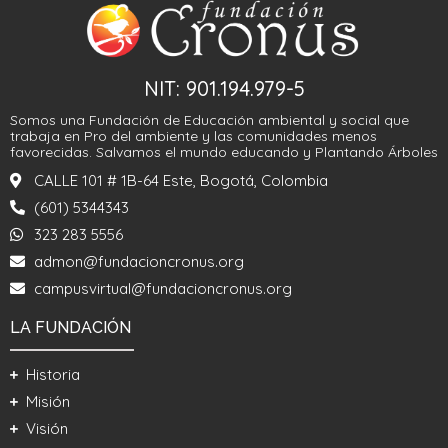
NIT: 901.194.979-5
Somos una Fundación de Educación ambiental y social que
trabaja en Pro del ambiente y las comunidades menos
favorecidas. Salvamos el mundo educando y Plantando Árboles
CALLE 101 # 1B-64 Este, Bogotá, Colombia
(601) 5344343
323 283 5556
admon@fundacioncronus.org
campusvirtual@fundacioncronus.org
LA FUNDACIÓN
Historia
Misión
Visión