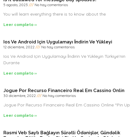
5 agosto, 2023
No hay comentarios
You will learn everything there is to know about the
Leer completo »
Ios Ve Android Için Uygulamayı İndirin Ve Yükleyi
12 diciembre, 2022
No hay comentarios
Ios Ve Android Için Uygulamayı İndirin Ve Yükleyin Türkiye’nin
Durante
Leer completo »
Jogue Por Recurso Financeiro Real Em Cassino Onlin
30 diciembre, 2022
No hay comentarios
Jogue Por Recurso Financeiro Real Em Cassino Online “Pin Up
Leer completo »
Rəsmi Veb Saytı Bağlayın️ Sürətli Ödənişlər, Gündəlik