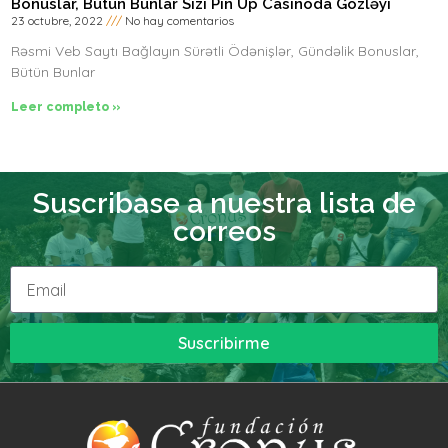
Bonuslar, Bütün Bunlar Sizi Pin Up Casinoda Gözləyi
23 octubre, 2022
No hay comentarios
Rəsmi Veb Saytı Bağlayın️ Sürətli Ödənişlər, Gündəlik Bonuslar,
Bütün Bunlar
Leer completo »
Suscribase a nuestra lista de
correos
Suscribirme