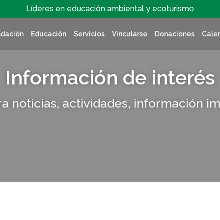
Líderes en educación ambiental y ecoturismo
ndación
Educación
Servicios
Vincularse
Donaciones
Cale
Información de interés
a noticias, actividades, información i