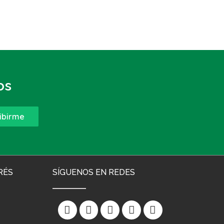
os
ibirme
RÉS
SÍGUENOS EN REDES