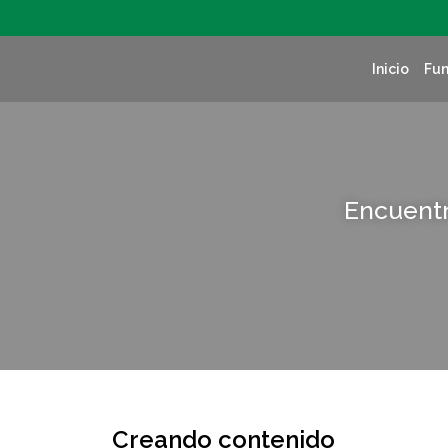
Inicio
Fu
Encuentr
Creando contenido