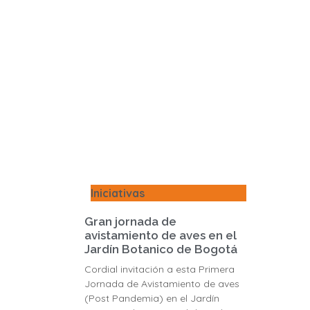
Iniciativas
Gran jornada de
avistamiento de aves en el
Jardín Botanico de Bogotá
Cordial invitación a esta Primera
Jornada de Avistamiento de aves
(Post Pandemia) en el Jardín