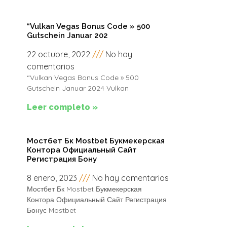
“Vulkan Vegas Bonus Code » 500
Gutschein Januar 202
22 octubre, 2022
No hay
comentarios
“Vulkan Vegas Bonus Code » 500
Gutschein Januar 2024 Vulkan
Leer completo »
Мостбет Бк Mostbet Букмекерская
Контора Официальный Сайт
Регистрация Бону
8 enero, 2023
No hay comentarios
Мостбет Бк Mostbet Букмекерская
Контора Официальный Сайт Регистрация
Бонус Mostbet