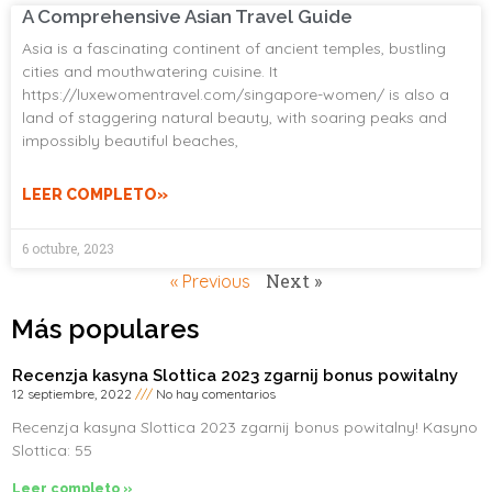
A Comprehensive Asian Travel Guide
Asia is a fascinating continent of ancient temples, bustling
cities and mouthwatering cuisine. It
https://luxewomentravel.com/singapore-women/ is also a
land of staggering natural beauty, with soaring peaks and
impossibly beautiful beaches,
LEER COMPLETO»
6 octubre, 2023
Next »
« Previous
Más populares
Recenzja kasyna Slottica 2023 zgarnij bonus powitalny
12 septiembre, 2022
No hay comentarios
Recenzja kasyna Slottica 2023 zgarnij bonus powitalny! Kasyno
Slottica: 55
Leer completo »