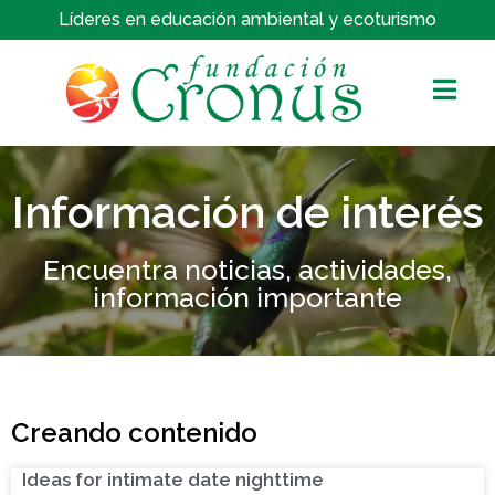
Líderes en educación ambiental y ecoturismo
Información de interés
Encuentra noticias, actividades,
información importante
Creando contenido
Ideas for intimate date nighttime