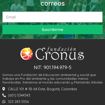
correos
Suscribirme
NIT: 901.194.979-5
Somos una Fundación de Educación ambiental y social que
trabaja en Pro del ambiente y las comunidades menos
favorecidas. Salvamos el mundo educando y Plantando Árboles
CALLE 101 # 1B-64 Este, Bogotá, Colombia
(601) 5344343
323 283 5556